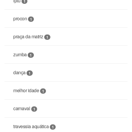
iptu
1
procon
1
praça da matriz
1
zumba
1
dança
1
melhor idade
1
carnaval
1
travessia aquática
1