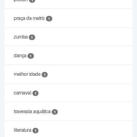
praça da matriz
1
zumba
1
dança
1
melhor idade
1
carnaval
1
travessia aquática
1
literatura
1