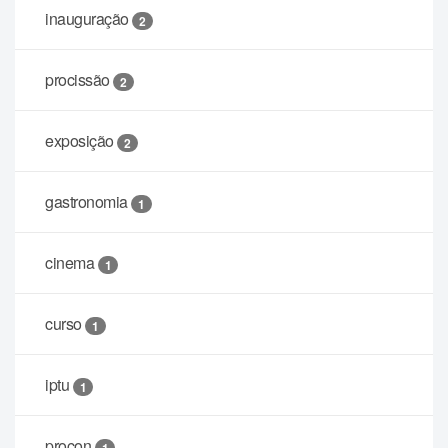
inauguração
2
procissão
2
exposição
2
gastronomia
1
cinema
1
curso
1
iptu
1
procon
1